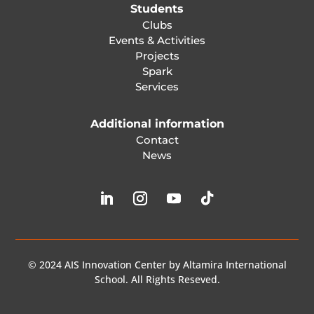
Students
Clubs
Events & Activities
Projects
Spark
Services
Additional information
Contact
News
© 2024 AIS Innovation Center by Altamira International
School. All Rights Reseved.