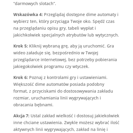
“darmowych slotach”.
Wskazówka 4:
Przeglądaj dostępne dime automaty i
wybierz ten, który przyciąga Twoje oko. Spędź czas
na przeglądaniu opisu gry, tabeli wypłat i
jakichkolwiek specjalnych atrybutów lub wytycznych.
Krok 5:
Kliknij wybraną grę, aby ją uruchomić. Gra
wideo załaduje się, bezpośrednio w Twojej
przeglądarce internetowej, bez potrzeby pobierania
jakiegokolwiek programu czy wtyczek.
Krok 6:
Poznaj z kontrolami gry i ustawieniami.
Większość dime automatów posiada podobny
format, z przyciskami do dostosowywania zakładu
rozmiar, uruchamiania linii wygrywających i
obracania bębnami.
Akcja 7:
Ustal zakład wielkość i dostosuj jakiekolwiek
inne chciane ustawienia. Zwykle możesz wybrać ilość
aktywnych linii wygrywających, zakład na linię i