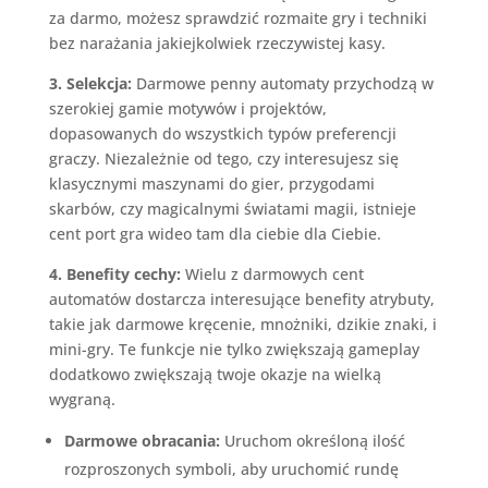
za darmo, możesz sprawdzić rozmaite gry i techniki
bez narażania jakiejkolwiek rzeczywistej kasy.
3. Selekcja:
Darmowe penny automaty przychodzą w
szerokiej gamie motywów i projektów,
dopasowanych do wszystkich typów preferencji
graczy. Niezależnie od tego, czy interesujesz się
klasycznymi maszynami do gier, przygodami
skarbów, czy magicalnymi światami magii, istnieje
cent port gra wideo tam dla ciebie dla Ciebie.
4. Benefity cechy:
Wielu z darmowych cent
automatów dostarcza interesujące benefity atrybuty,
takie jak darmowe kręcenie, mnożniki, dzikie znaki, i
mini-gry. Te funkcje nie tylko zwiększają gameplay
dodatkowo zwiększają twoje okazje na wielką
wygraną.
Darmowe obracania:
Uruchom określoną ilość
rozproszonych symboli, aby uruchomić rundę