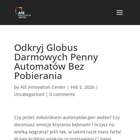
Odkryj Globus
Darmowych Penny
Automatów Bez
Pobierania
by
AIS Innovation Center
|
Feb 5, 2026
|
Uncategorized
|
0 comments
Czy jesteś miłośnikiem automatów gier wideo? Czy
doceniasz emocje kręcenia bębnami i liczysz na
wielką wygraną? Jeśli tak, w takim razie masz farta!
W tym krótkim artykule przedstawimy Ci świat